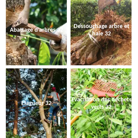
Dessouchage arbre et
Abattage d'arbres 32
haie 32
Evacuation des déchets
Elagueur 32
verts 32