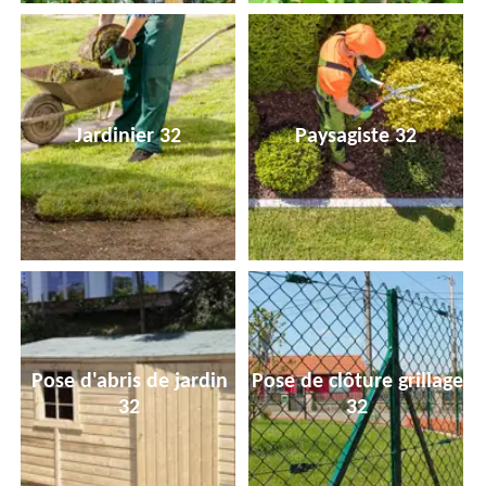
Jardinier 32
Paysagiste 32
Pose d'abris de jardin
Pose de clôture grillage
32
32