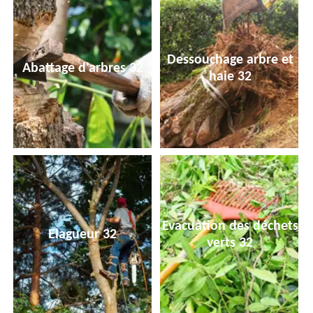
Dessouchage arbre et
Abattage d'arbres 32
haie 32
Evacuation des déchets
Elagueur 32
verts 32