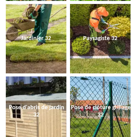
Jardinier 32
Paysagiste 32
Pose d'abris de jardin
Pose de clôture grillage
32
32