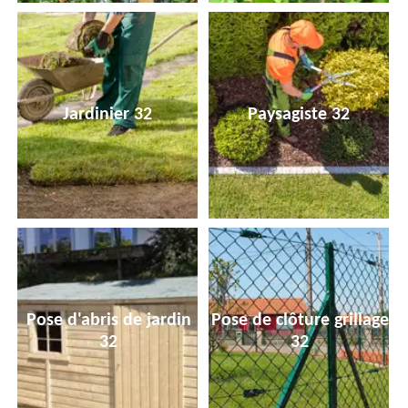
Jardinier 32
Paysagiste 32
Pose d'abris de jardin
Pose de clôture grillage
32
32