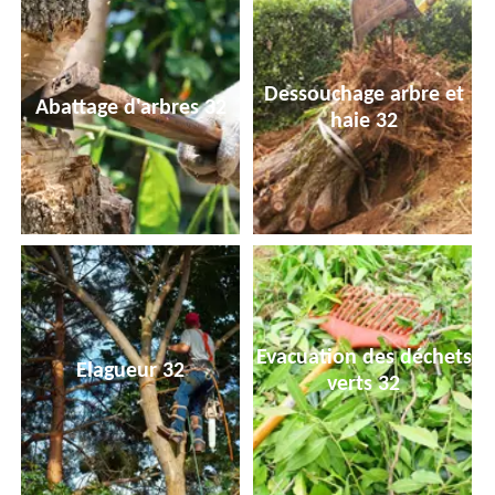
Dessouchage arbre et
Abattage d'arbres 32
haie 32
Evacuation des déchets
Elagueur 32
verts 32