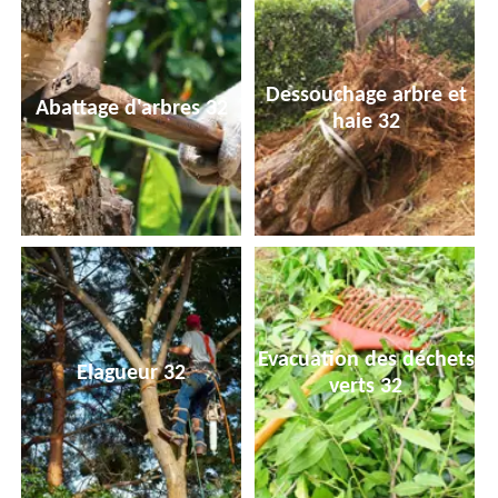
Dessouchage arbre et
Abattage d'arbres 32
haie 32
Evacuation des déchets
Elagueur 32
verts 32