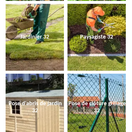
Jardinier 32
Paysagiste 32
Pose d'abris de jardin
Pose de clôture grillage
32
32