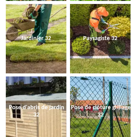
Jardinier 32
Paysagiste 32
Pose d'abris de jardin
Pose de clôture grillage
32
32