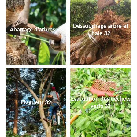
Dessouchage arbre et
Abattage d'arbres 32
haie 32
Evacuation des déchets
Elagueur 32
verts 32