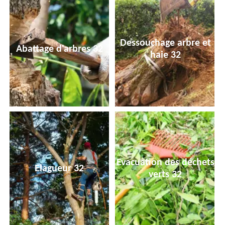
Dessouchage arbre et
Abattage d'arbres 32
haie 32
Evacuation des déchets
Elagueur 32
verts 32