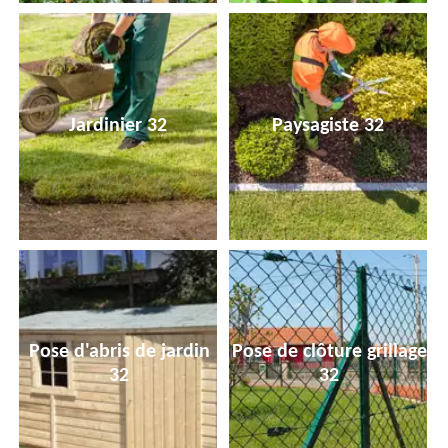
Jardinier 32
Paysagiste 32
Pose d'abris de jardin
Pose de clôture grillage
32
32