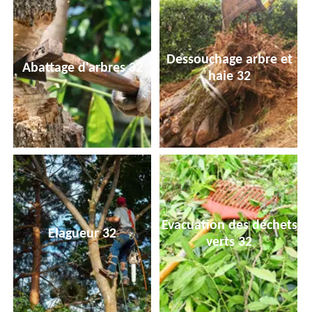
Dessouchage arbre et
Abattage d'arbres 32
haie 32
Evacuation des déchets
Elagueur 32
verts 32