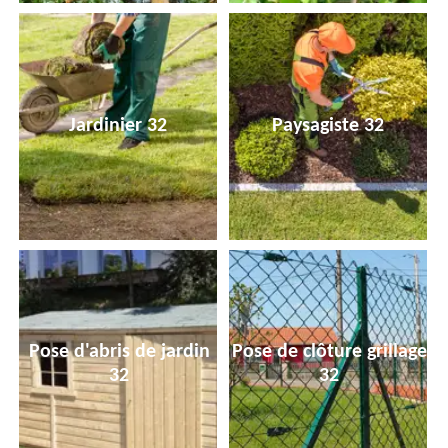
Jardinier 32
Paysagiste 32
Pose d'abris de jardin
Pose de clôture grillage
32
32