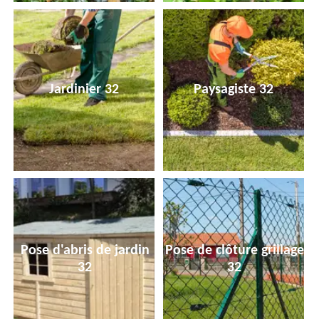
Jardinier 32
Paysagiste 32
Pose d'abris de jardin
Pose de clôture grillage
32
32