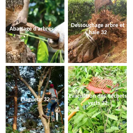
Dessouchage arbre et
Abattage d'arbres 32
haie 32
Evacuation des déchets
Elagueur 32
verts 32