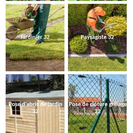
Jardinier 32
Paysagiste 32
Pose d'abris de jardin
Pose de clôture grillage
32
32