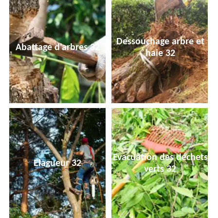
Dessouchage arbre et
Abattage d'arbres 32
haie 32
Evacuation des déchets
Elagueur 32
verts 32