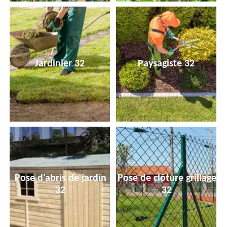
Jardinier 32
Paysagiste 32
Pose d'abris de jardin
Pose de clôture grillage
32
32