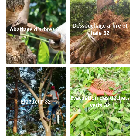
Dessouchage arbre et
Abattage d'arbres 32
haie 32
Evacuation des déchets
Elagueur 32
verts 32