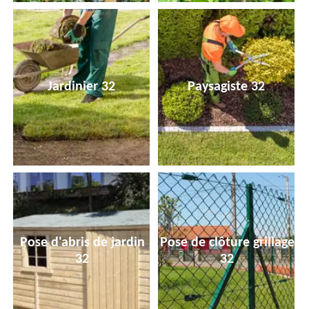
Jardinier 32
Paysagiste 32
Pose d'abris de jardin
Pose de clôture grillage
32
32