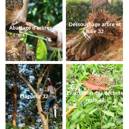
Dessouchage arbre et
Abattage d'arbres 32
haie 32
Evacuation des déchets
Elagueur 32
verts 32