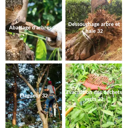
Dessouchage arbre et
Abattage d'arbres 32
haie 32
Evacuation des déchets
Elagueur 32
verts 32