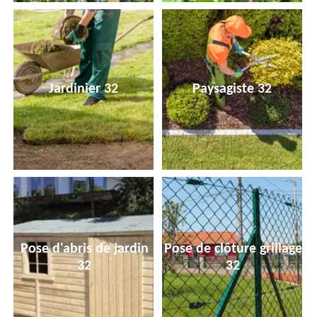
Jardinier 32
Paysagiste 32
Pose d'abris de jardin
Pose de clôture grillage
32
32