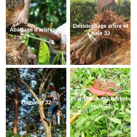
Dessouchage arbre et
Abattage d'arbres 32
haie 32
Evacuation des déchets
Elagueur 32
verts 32