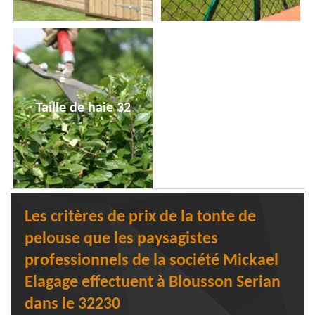
Taille de haie 32
Les critères de prix de la tonte de
pelouse que les paysagistes
professionnels de la société Mickael
Elagage effectuent à Blousson Serian
dans le 32230