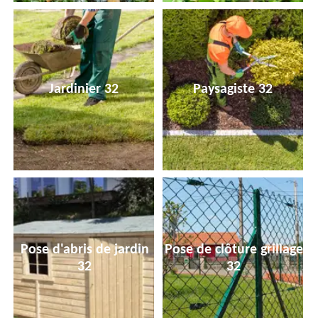
Jardinier 32
Paysagiste 32
Pose d'abris de jardin
Pose de clôture grillage
32
32