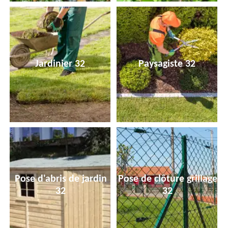
Jardinier 32
Paysagiste 32
Pose d'abris de jardin
Pose de clôture grillage
32
32