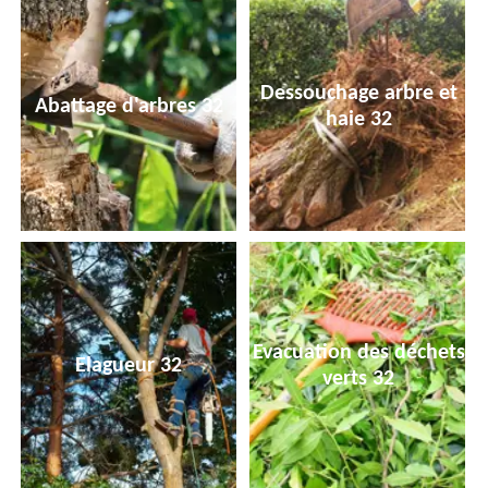
Dessouchage arbre et
Abattage d'arbres 32
haie 32
Evacuation des déchets
Elagueur 32
verts 32