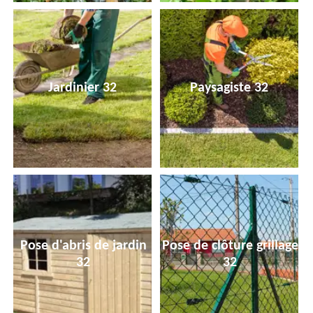
Jardinier 32
Paysagiste 32
Pose d'abris de jardin
Pose de clôture grillage
32
32