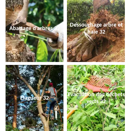
Dessouchage arbre et
Abattage d'arbres 32
haie 32
Evacuation des déchets
Elagueur 32
verts 32