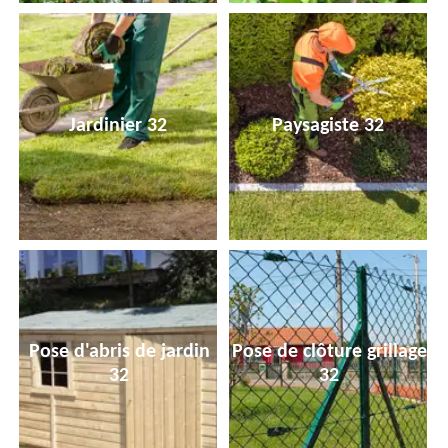
Jardinier 32
Paysagiste 32
Pose d'abris de jardin
Pose de clôture grillage
32
32