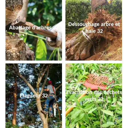
Dessouchage arbre et
Abattage d'arbres 32
haie 32
Evacuation des déchets
Elagueur 32
verts 32