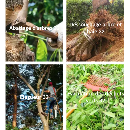
Dessouchage arbre et
Abattage d'arbres 32
haie 32
Evacuation des déchets
Elagueur 32
verts 32