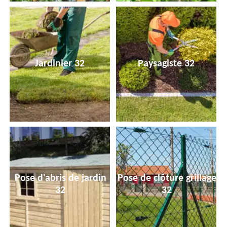
Jardinier 32
Paysagiste 32
Pose d'abris de jardin
Pose de clôture grillage
32
32