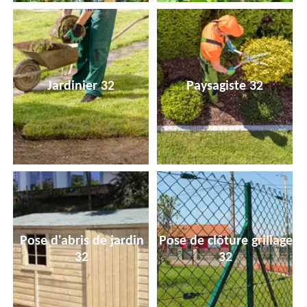
Jardinier 32
Paysagiste 32
Pose d'abris de jardin
Pose de clôture grillage
32
32