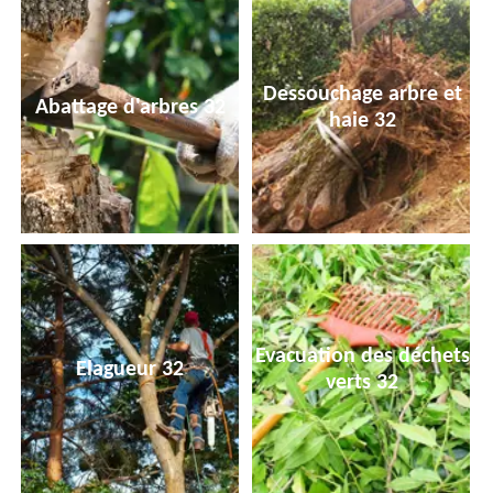
Dessouchage arbre et
Abattage d'arbres 32
haie 32
Evacuation des déchets
Elagueur 32
verts 32