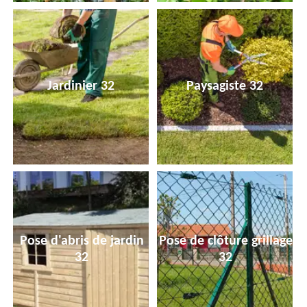
Jardinier 32
Paysagiste 32
Pose d'abris de jardin
Pose de clôture grillage
32
32