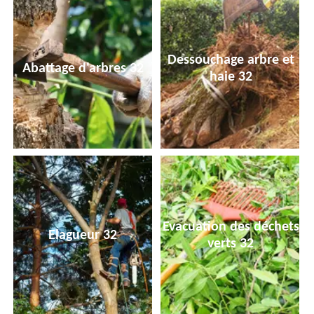
Dessouchage arbre et
Abattage d'arbres 32
haie 32
Evacuation des déchets
Elagueur 32
verts 32