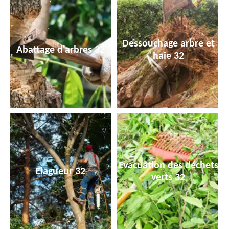
Dessouchage arbre et
Abattage d'arbres 32
haie 32
Evacuation des déchets
Elagueur 32
verts 32