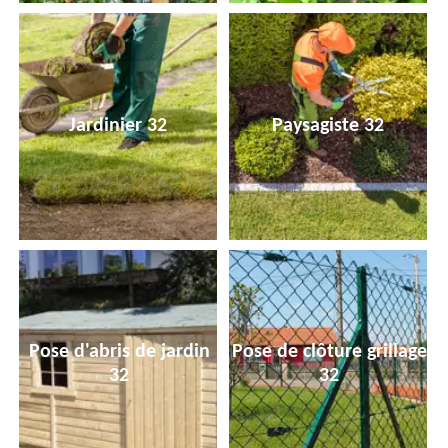
Jardinier 32
Paysagiste 32
Pose d'abris de jardin
Pose de clôture grillage
32
32