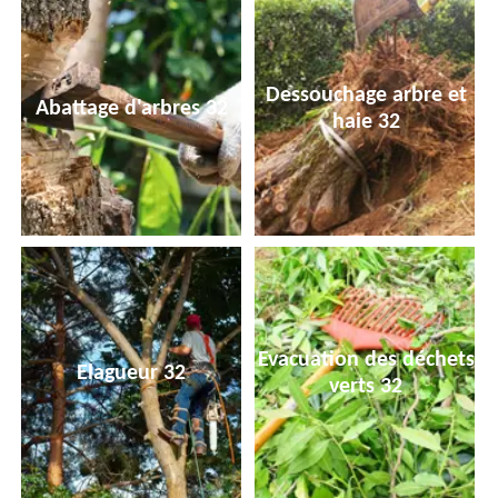
Dessouchage arbre et
Abattage d'arbres 32
haie 32
Evacuation des déchets
Elagueur 32
verts 32