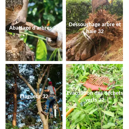
Dessouchage arbre et
Abattage d'arbres 32
haie 32
Evacuation des déchets
Elagueur 32
verts 32