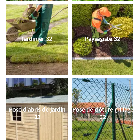
Jardinier 32
Paysagiste 32
Pose d'abris de jardin
Pose de clôture grillage
32
32