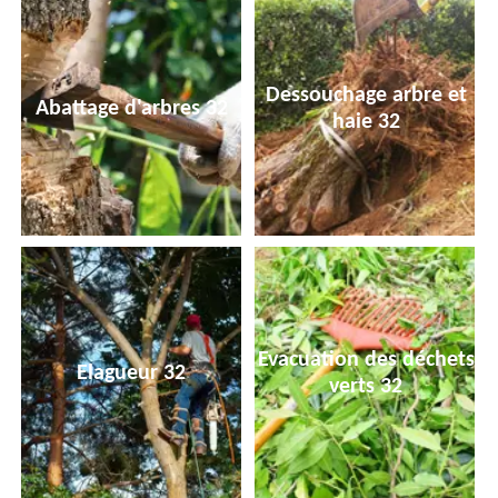
Dessouchage arbre et
Abattage d'arbres 32
haie 32
Evacuation des déchets
Elagueur 32
verts 32