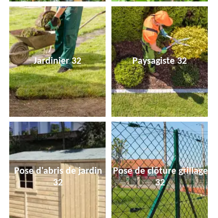
Jardinier 32
Paysagiste 32
Pose d'abris de jardin
Pose de clôture grillage
32
32