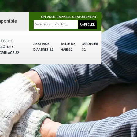
ON VOUS RAPPELLE GRATUITEMENT
sponible
POSE DE
ABATTAGE
TAILLE DE
JARDINIER
CLÔTURE
D'ARBRES 32
HAIE 32
32
GRILLAGE 32