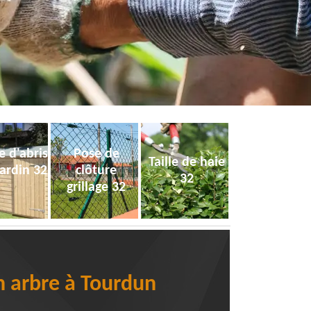
e d'abris
Pose de
Taille de haie
jardin 32
clôture
32
grillage 32
un arbre à Tourdun