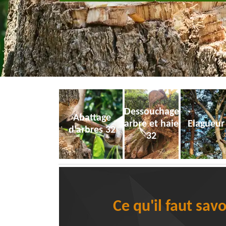
Dessouchage
Abattage
arbre et haie
Elagueur
d'arbres 32
32
Ce qu'il faut sav