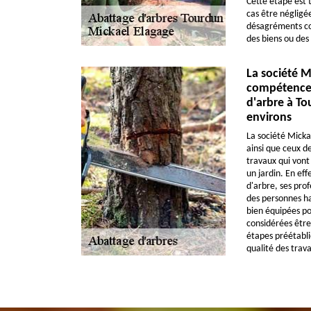
Cette étape est 
cas être négligé
désagréments co
des biens ou des 
La société M
compétences
d'arbre à To
environs
La société Micka
ainsi que ceux de
travaux qui vont
un jardin. En eff
d'arbre, ses prof
des personnes ha
bien équipées po
considérées être 
étapes préétabli
qualité des trav