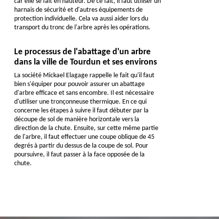
car elle se fait en hauteur. De ce fait, il faut utiliser un
harnais de sécurité et d'autres équipements de
protection individuelle. Cela va aussi aider lors du
transport du tronc de l'arbre après les opérations.
Le processus de l'abattage d'un arbre
dans la ville de Tourdun et ses environs
La société Mickael Elagage rappelle le fait qu'il faut
bien s'équiper pour pouvoir assurer un abattage
d'arbre efficace et sans encombre. Il est nécessaire
d'utiliser une tronçonneuse thermique. En ce qui
concerne les étapes à suivre il faut débuter par la
découpe de sol de manière horizontale vers la
direction de la chute. Ensuite, sur cette même partie
de l'arbre, il faut effectuer une coupe oblique de 45
degrés à partir du dessus de la coupe de sol. Pour
poursuivre, il faut passer à la face opposée de la
chute.