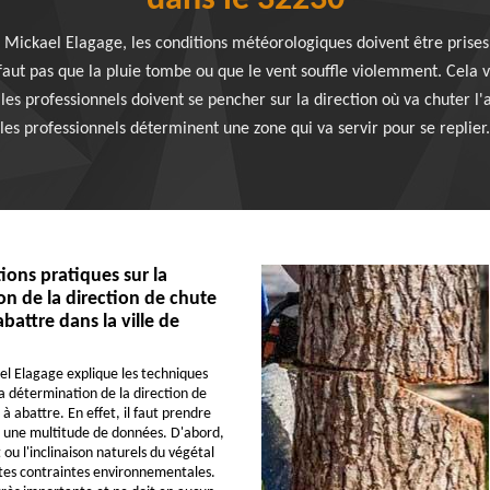
dans le 32230
té Mickael Elagage, les conditions météorologiques doivent être pris
 faut pas que la pluie tombe ou que le vent souffle violemment. Cela v
les professionnels doivent se pencher sur la direction où va chuter l'a
les professionnels déterminent une zone qui va servir pour se replier.
ions pratiques sur la
n de la direction de chute
abattre dans la ville de
el Elagage explique les techniques
a détermination de la direction de
à abattre. En effet, il faut prendre
 une multitude de données. D'abord,
t ou l'inclinaison naturels du végétal
ntes contraintes environnementales.