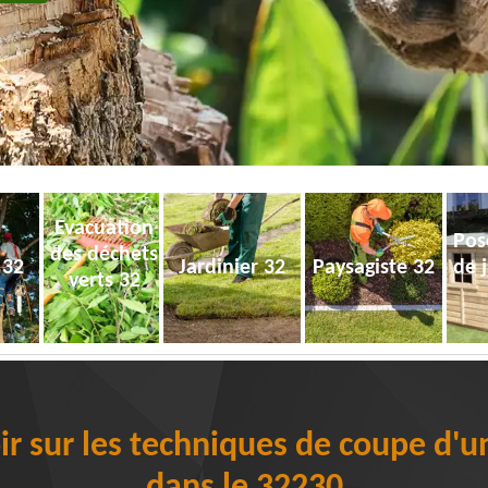
Evacuation
Pos
des déchets
 32
Jardinier 32
Paysagiste 32
de 
verts 32
oir sur les techniques de coupe d'