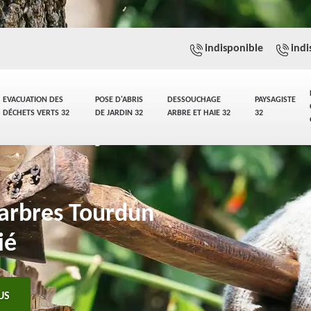
indisponible
indi
EVACUATION DES
POSE D'ABRIS
DESSOUCHAGE
PAYSAGISTE
DÉCHETS VERTS 32
DE JARDIN 32
ARBRE ET HAIE 32
32
'arbres Tourdun
ié
US