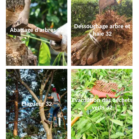
Dessouchage arbre et
Abattage d'arbres 32
haie 32
Evacuation des déchets
Elagueur 32
verts 32