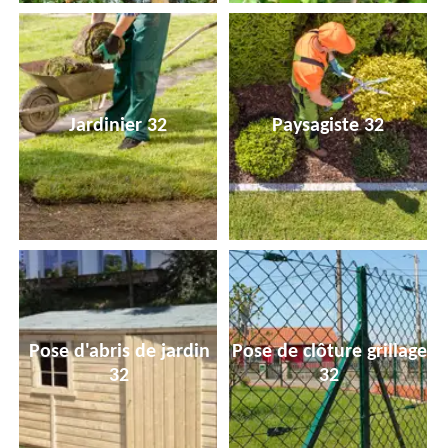
Jardinier 32
Paysagiste 32
Pose d'abris de jardin
Pose de clôture grillage
32
32