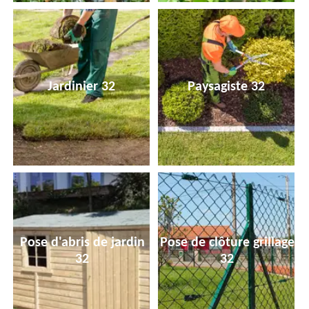
Jardinier 32
Paysagiste 32
Pose d'abris de jardin
Pose de clôture grillage
32
32