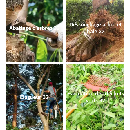
Dessouchage arbre et
Abattage d'arbres 32
haie 32
Evacuation des déchets
Elagueur 32
verts 32