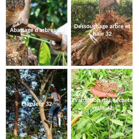
Dessouchage arbre et
Abattage d'arbres 32
haie 32
Evacuation des déchets
Elagueur 32
verts 32