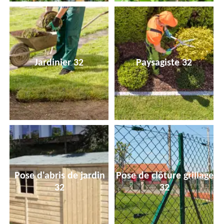
Jardinier 32
Paysagiste 32
Pose d'abris de jardin
Pose de clôture grillage
32
32