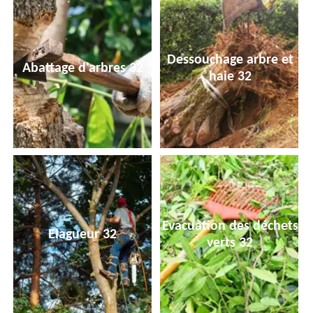
Dessouchage arbre et
Abattage d'arbres 32
haie 32
Evacuation des déchets
Elagueur 32
verts 32