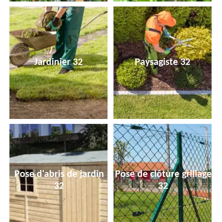
Jardinier 32
Paysagiste 32
Pose d'abris de jardin
Pose de clôture grillage
32
32