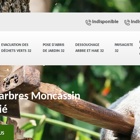
indisponible
indi
EVACUATION DES
POSE D'ABRIS
DESSOUCHAGE
PAYSAGISTE
DÉCHETS VERTS 32
DE JARDIN 32
ARBRE ET HAIE 32
32
'arbres Moncassin
ié
US