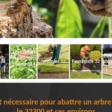
Evacuation
Pos
des déchets
 32
Jardinier 32
Paysagiste 32
de 
verts 32
st nécessaire pour abattre un arbr