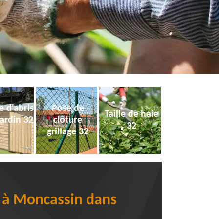
e d'abris
Pose de
Taille de haie
jardin 32
clôture
32
grillage 32
e à Moncassin dans