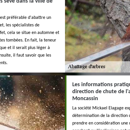
 sève dans la ville de
 est préférable d'abattre un
t, les spécialistes de
fet, cela se situe en automne et
utes tombées. En fait, la teneur
ue et il serait plus léger à
suite, il faut savoir que les
ents.
Les informations pratiq
direction de chute de l'
Moncassin
La société Mickael Elagage exp
détermination de la direction d
prendre en considération une m