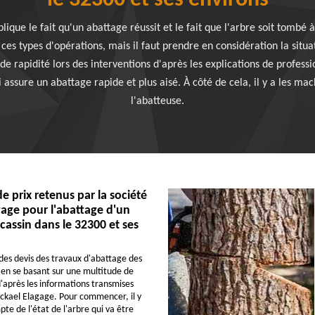
le 32300 et ses environs
ique le fait qu'un abattage réussit et le fait que l'arbre soit tombé à
es types d'opérations, mais il faut prendre en considération la situat
 de rapidité lors des interventions d'après les explications de professi
 assure un abattage rapide et plus aisé. À côté de cela, il y a les
l'abatteuse.
de prix retenus par la société
age pour l'abattage d'un
assin dans le 32300 et ses
des devis des travaux d'abattage des
i en se basant sur une multitude de
d'après les informations transmises
ickael Elagage. Pour commencer, il y
pte de l'état de l'arbre qui va être