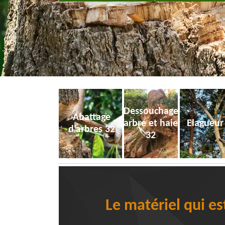
Dessouchage
Abattage
arbre et haie
Elagueur
d'arbres 32
32
Le matériel qui e