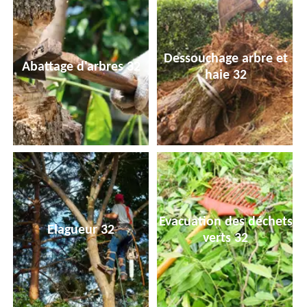
Dessouchage arbre et
Abattage d'arbres 32
haie 32
Evacuation des déchets
Elagueur 32
verts 32