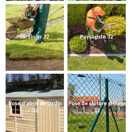
Jardinier 32
Paysagiste 32
Pose d'abris de jardin
Pose de clôture grillage
32
32