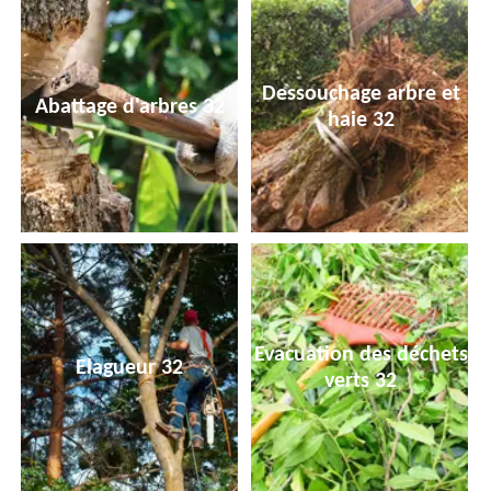
Dessouchage arbre et
Abattage d'arbres 32
haie 32
Evacuation des déchets
Elagueur 32
verts 32