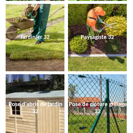
Jardinier 32
Paysagiste 32
Pose d'abris de jardin
Pose de clôture grillage
32
32