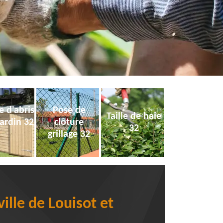
e d'abris
Pose de
Taille de haie
jardin 32
clôture
32
grillage 32
ille de Louisot et