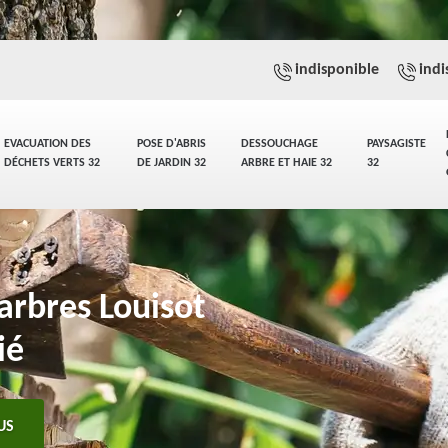
indisponible
indi
EVACUATION DES
POSE D'ABRIS
DESSOUCHAGE
PAYSAGISTE
DÉCHETS VERTS 32
DE JARDIN 32
ARBRE ET HAIE 32
32
arbres Louisot
ié
US