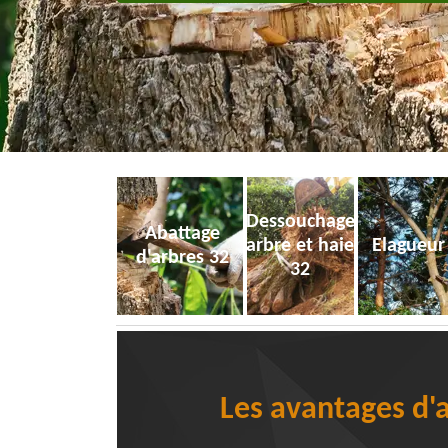
Dessouchage
Abattage
arbre et haie
Elagueur
d'arbres 32
32
Les avantages d'a