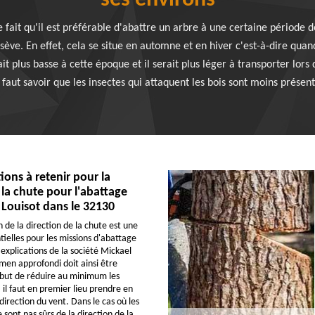
ses environs
fait qu'il est préférable d'abattre un arbre à une certaine période de 
sève. En effet, cela se situe en automne et en hiver c'est-à-dire quan
it plus basse à cette époque et il serait plus léger à transporter lors
l faut savoir que les insectes qui attaquent les bois sont moins présent
ions à retenir pour la
 la chute pour l'abattage
 Louisot dans le 32130
 de la direction de la chute est une
tielles pour les missions d'abattage
 explications de la société Mickael
en approfondi doit ainsi être
 but de réduire au minimum les
, il faut en premier lieu prendre en
direction du vent. Dans le cas où les
 sont pas sûrs de la direction de la