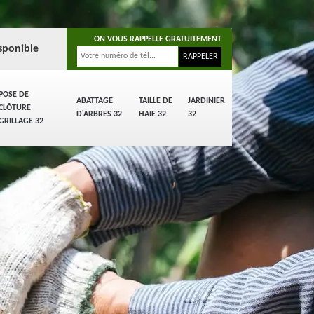
ON VOUS RAPPELLE GRATUITEMENT
sponible
POSE DE
ABATTAGE
TAILLE DE
JARDINIER
CLÔTURE
D'ARBRES 32
HAIE 32
32
GRILLAGE 32