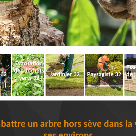
Evacuation
Pos
des déchets
 32
Jardinier 32
Paysagiste 32
de 
verts 32
battre un arbre hors sève dans la v