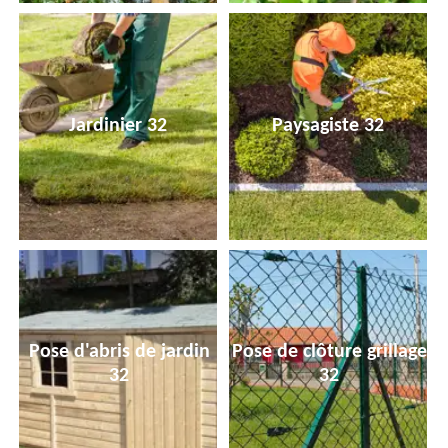
Jardinier 32
Paysagiste 32
Pose d'abris de jardin
Pose de clôture grillage
32
32