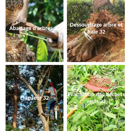
Dessouchage arbre et
Abattage d'arbres 32
haie 32
Evacuation des déchets
Elagueur 32
verts 32