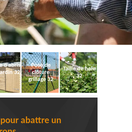
e d'abris
Pose de
Taille de haie
jardin 32
clôture
32
grillage 32
 pour abattre un