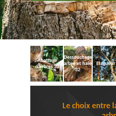
Dessouchage
Abattage
arbre et haie
Elagueur
d'arbres 32
32
Le choix entre 