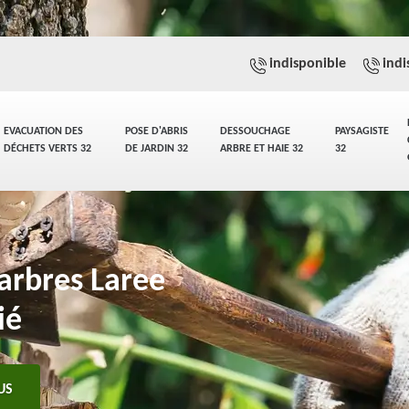
indisponible
indi
EVACUATION DES
POSE D'ABRIS
DESSOUCHAGE
PAYSAGISTE
DÉCHETS VERTS 32
DE JARDIN 32
ARBRE ET HAIE 32
32
'arbres Laree
ié
US