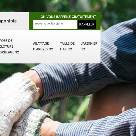
ON VOUS RAPPELLE GRATUITEMENT
sponible
POSE DE
ABATTAGE
TAILLE DE
JARDINIER
CLÔTURE
D'ARBRES 32
HAIE 32
32
GRILLAGE 32