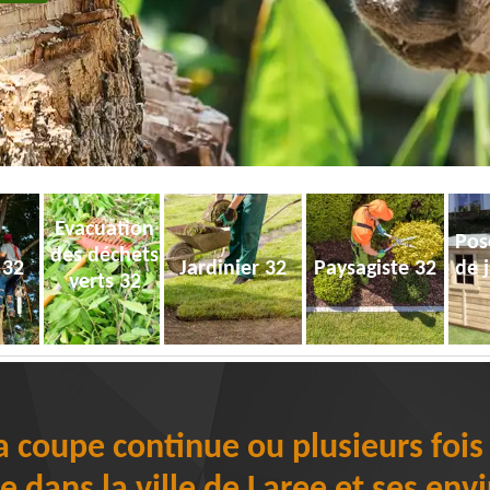
Evacuation
Pos
des déchets
 32
Jardinier 32
Paysagiste 32
de 
verts 32
la coupe continue ou plusieurs fois