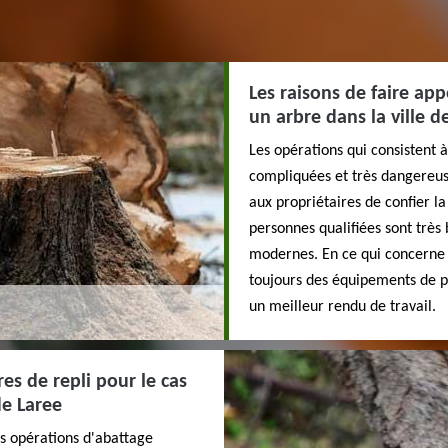
Les raisons de faire ap
un arbre dans la ville d
Les opérations qui consistent
compliquées et très dangereuse
aux propriétaires de confier l
personnes qualifiées sont très 
modernes. En ce qui concerne le
toujours des équipements de pr
un meilleur rendu de travail.
res de repli pour le cas
de Laree
es opérations d'abattage