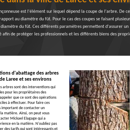
e dans la ville de Laree et ses env
onçonneuse est l'élément sur lequel dépend la coupe de l'arbre. De ce 
rapport au diamètre du fût. Pour le cas des coupes se faisant plusieu
 diamètre du fût. Ces différents paramètres permettent d'assurer un b
é afin de protéger les professionnels et les différents biens des propri
tions d'abattage des arbres
 de Laree et ses environs
s arbres sont des interventions qui
es pour les propriétaires des
 rappeler que ce sont des opérations
iciles à effectuer. Pour faire ces
ès important de contacter un
la matière. Ainsi, on peut vous
acter Mickael Elagage qui a
ience en la matière. N'oubliez pas
er des tarifs qui sont intéressants et