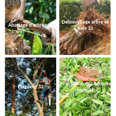
Dessouchage arbre et
Abattage d'arbres 32
haie 32
Evacuation des déchets
Elagueur 32
verts 32