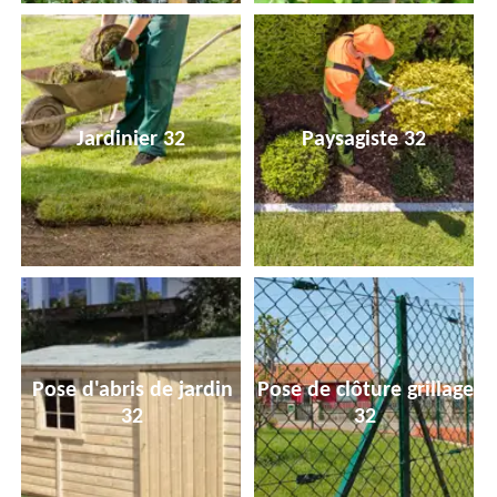
Jardinier 32
Paysagiste 32
Pose d'abris de jardin
Pose de clôture grillage
32
32