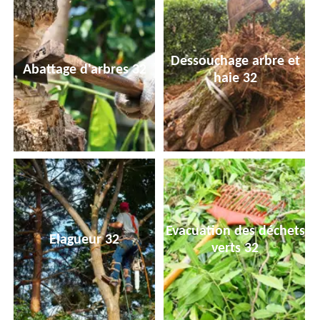
Dessouchage arbre et
Abattage d'arbres 32
haie 32
Evacuation des déchets
Elagueur 32
verts 32