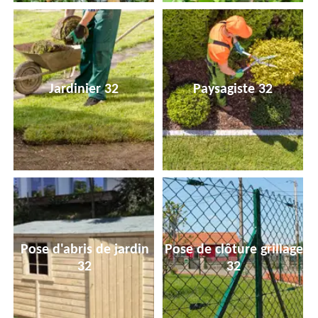
Jardinier 32
Paysagiste 32
Pose d'abris de jardin
Pose de clôture grillage
32
32