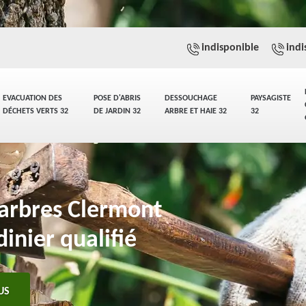
indisponible
indi
EVACUATION DES
POSE D'ABRIS
DESSOUCHAGE
PAYSAGISTE
DÉCHETS VERTS 32
DE JARDIN 32
ARBRE ET HAIE 32
32
'arbres Clermont
inier qualifié
US