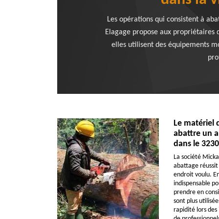
dans la v
Les opérations qui consistent à ab
Elagage propose aux propriétaires d
elles utilisent des équipements m
pro
Le matériel 
abattre un a
dans le 3230
La société Micka
abattage réussit 
endroit voulu. E
indispensable pou
prendre en consi
sont plus utilisé
rapidité lors des
de professionnels