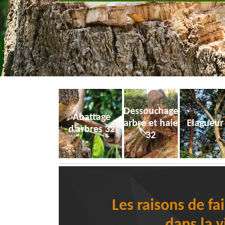
Dessouchage
Abattage
arbre et haie
Elagueur
d'arbres 32
32
Les raisons de fa