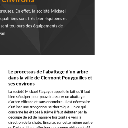
s environs
euses. En effet, la société Mickael
ualifiées sont très bien équipées et
lisent toujours des équipements de
ail.
Le processus de l'abattage d'un arbre
dans la ville de Clermont Pouyguilles et
ses environs
La société Mickael Elagage rappelle le fait qu'il faut
bien s'équiper pour pouvoir assurer un abattage
d'arbre efficace et sans encombre. Il est nécessaire
d'utiliser une tronçonneuse thermique. En ce qui
concerne les étapes à suivre il faut débuter par la
découpe de sol de manière horizontale vers la
direction de la chute. Ensuite, sur cette même partie
de l'arbre, il faut effectuer une coupe oblique de 45