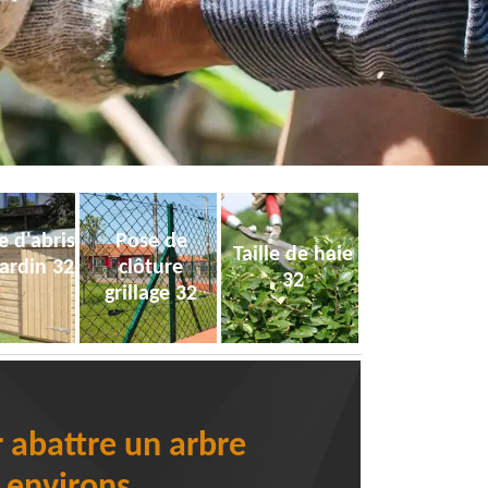
e d'abris
Pose de
Taille de haie
jardin 32
clôture
32
grillage 32
r abattre un arbre