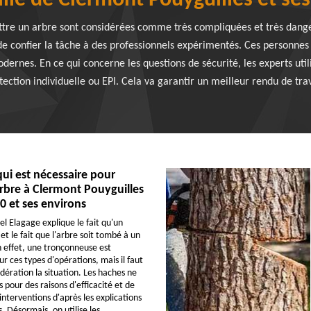
ille de Clermont Pouyguilles et se
attre un arbre sont considérées comme très compliquées et très danger
e confier la tâche à des professionnels expérimentés. Ces personnes q
odernes. En ce qui concerne les questions de sécurité, les experts uti
tection individuelle ou EPI. Cela va garantir un meilleur rendu de trav
qui est nécessaire pour
rbre à Clermont Pouyguilles
0 et ses environs
el Elagage explique le fait qu'un
et le fait que l'arbre soit tombé à un
n effet, une tronçonneuse est
r ces types d'opérations, mais il faut
dération la situation. Les haches ne
es pour des raisons d'efficacité et de
 interventions d'après les explications
. Désormais, on utilise les