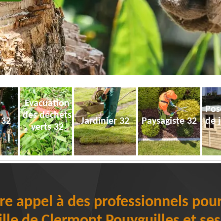
Evacuation
Pos
des déchets
 32
Jardinier 32
Paysagiste 32
de 
verts 32
ire appel à des professionnels pou