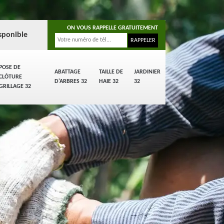
ON VOUS RAPPELLE GRATUITEMENT
sponible
POSE DE
ABATTAGE
TAILLE DE
JARDINIER
CLÔTURE
D'ARBRES 32
HAIE 32
32
GRILLAGE 32