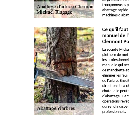
tronçonneuses po
abattage rapide e
machines d'abat
Ce qu'il faut
manuel de l'
Clermont Pou
La société Micka
pléthore de méth
les professionne
manuelle qui néc
de manchette et 
éliminer les feuil
de l'arbre. Ensui
direction de la c
chute, elle peut 
d'abattage. L'ent
opérations revêt
qui rend indispen
professionnels.