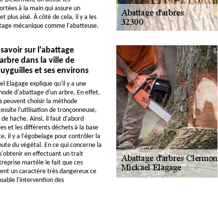
rtées à la main qui assure un
t plus aisé. À côté de cela, il y a les
tage mécanique comme l'abatteuse.
 savoir sur l'abattage
arbre dans la ville de
yguilles et ses environs
el Elagage explique qu'il y a une
ode d'abattage d'un arbre. En effet,
ls peuvent choisir la méthode
essite l'utilisation de tronçonneuse,
de hache. Ainsi, il faut d'abord
les et les différents déchets à la base
te, il y a l'égobelage pour contrôler la
hute du végétal. En ce qui concerne la
s'obtenir en effectuant un trait
reprise martèle le fait que ces
ent un caractère très dangereux ce
sable l'intervention des