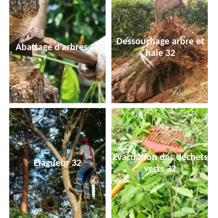
Dessouchage arbre et
Abattage d'arbres 32
haie 32
Evacuation des déchets
Elagueur 32
verts 32