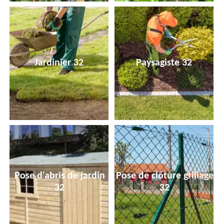
Jardinier 32
Paysagiste 32
Pose d'abris de jardin
Pose de clôture grillage
32
32