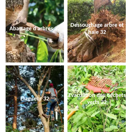
Dessouchage arbre et
Abattage d'arbres 32
haie 32
Evacuation des déchets
Elagueur 32
verts 32