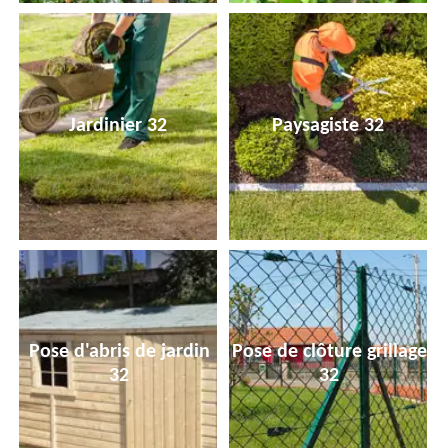
Jardinier 32
Paysagiste 32
Pose d'abris de jardin
Pose de clôture grillage
32
32