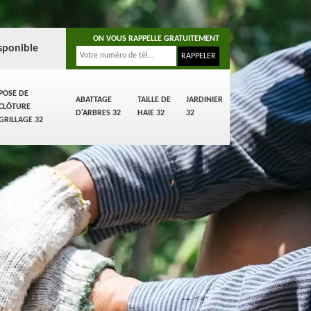
ON VOUS RAPPELLE GRATUITEMENT
sponible
POSE DE
ABATTAGE
TAILLE DE
JARDINIER
CLÔTURE
D'ARBRES 32
HAIE 32
32
GRILLAGE 32