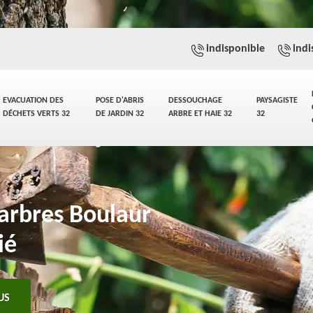
indisponible
indi
EVACUATION DES
POSE D'ABRIS
DESSOUCHAGE
PAYSAGISTE
DÉCHETS VERTS 32
DE JARDIN 32
ARBRE ET HAIE 32
32
'arbres Boulaur
ié
US