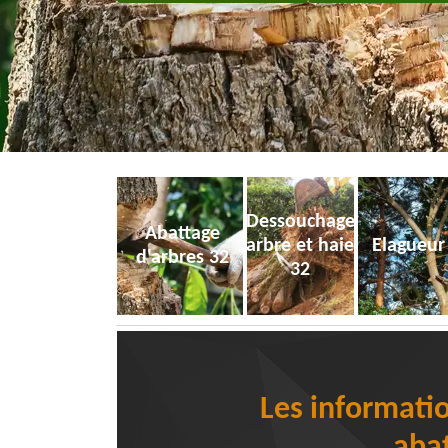
Dessouchage
Abattage
arbre et haie
Elagueur
d'arbres 32
32
Les informatio