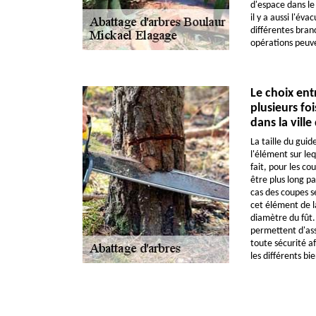
d'espace dans le 
il y a aussi l'év
différentes branc
opérations peuv
Le choix ent
plusieurs fo
dans la vill
La taille du gui
l'élément sur le
fait, pour les co
être plus long p
cas des coupes se
cet élément de l
diamètre du fût.
permettent d'assu
toute sécurité af
les différents bi