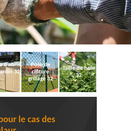
e d'abris
Pose de
Taille de haie
jardin 32
clôture
32
grillage 32
pour le cas des