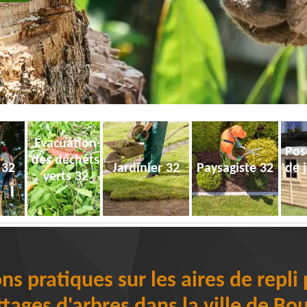
Evacuation
Pos
des déchets
 32
Jardinier 32
Paysagiste 32
de 
verts 32
ns pratiques sur les aires de repli 