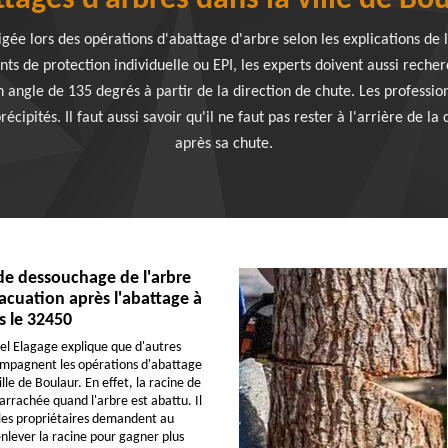
tages d'arbres dans la ville de Bo
igée lors des opérations d'abattage d'arbre selon les explications de 
nts de protection individuelle ou EPI, les experts doivent aussi recher
 un angle de 135 degrés à partir de la direction de chute. Les professio
écipités. Il faut aussi savoir qu'il ne faut pas rester à l'arrière de la
après sa chute.
de dessouchage de l'arbre
acuation après l'abattage à
s le 32450
el Elagage explique que d'autres
ompagnent les opérations d'abattage
ille de Boulaur. En effet, la racine de
 arrachée quand l'arbre est abattu. Il
 les propriétaires demandent au
enlever la racine pour gagner plus