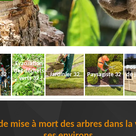
Evacuation
Pos
des déchets
 32
Jardinier 32
Paysagiste 32
de 
verts 32
de mise à mort des arbres dans la v