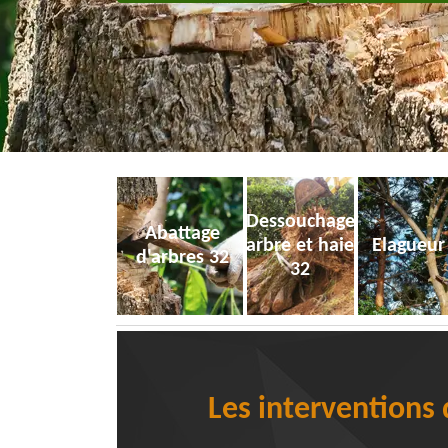
Dessouchage
Abattage
arbre et haie
Elagueur
d'arbres 32
32
Les interventions 