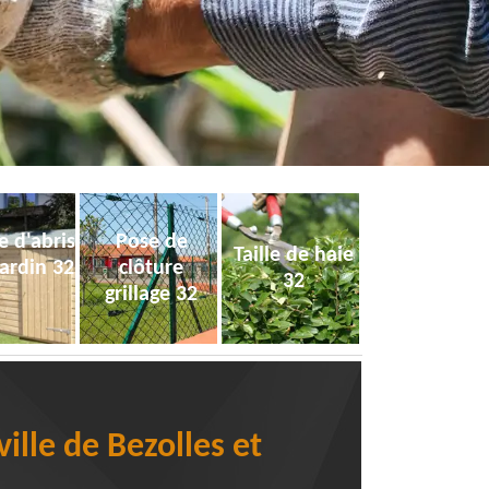
e d'abris
Pose de
Taille de haie
jardin 32
clôture
32
grillage 32
ille de Bezolles et