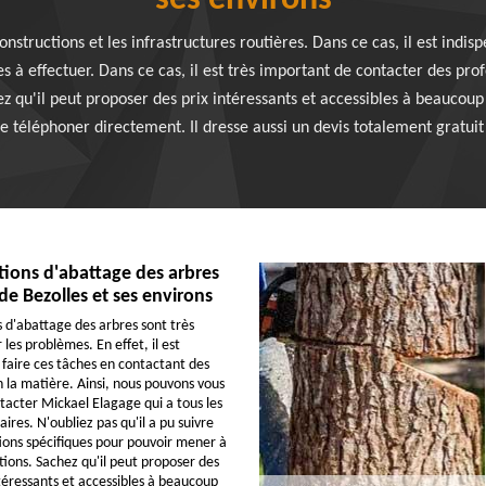
ses environs
structions et les infrastructures routières. Dans ce cas, il est indisp
iles à effectuer. Dans ce cas, il est très important de contacter des pr
z qu'il peut proposer des prix intéressants et accessibles à beaucoup
 le téléphoner directement. Il dresse aussi un devis totalement gratu
tions d'abattage des arbres
 de Bezolles et ses environs
s d'abattage des arbres sont très
 les problèmes. En effet, il est
 faire ces tâches en contactant des
n la matière. Ainsi, nous pouvons vous
ntacter Mickael Elagage qui a tous les
ires. N'oubliez pas qu'il a pu suivre
ons spécifiques pour pouvoir mener à
tions. Sachez qu'il peut proposer des
ntéressants et accessibles à beaucoup