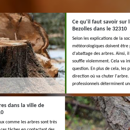
Ce qu'il faut savoir sur
Bezolles dans le 32310
Selon les explications de la so
météorologiques doivent être 
d'abattage des arbres. Ainsi, i
souffle violemment. Cela va in
question. En plus de cela, les 
direction où va chuter l'arbre. 
professionnels déterminent une
es dans la ville de
10
aux comme les arbres sont très
re ces tâches en contactant des