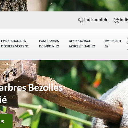
indisponible
indi
EVACUATION DES
POSE D'ABRIS
DESSOUCHAGE
PAYSAGISTE
DÉCHETS VERTS 32
DE JARDIN 32
ARBRE ET HAIE 32
32
arbres Bezolles
ié
US