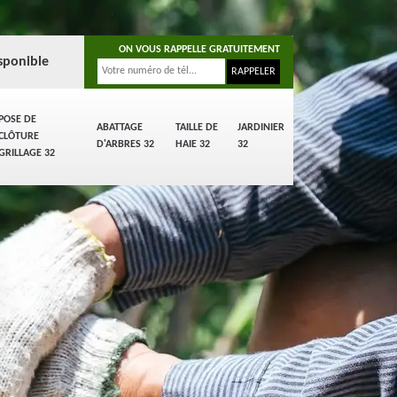
ON VOUS RAPPELLE GRATUITEMENT
sponible
POSE DE
ABATTAGE
TAILLE DE
JARDINIER
CLÔTURE
D'ARBRES 32
HAIE 32
32
GRILLAGE 32