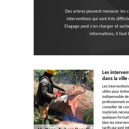
Des arbres peuvent menacer les con
interventions qui sont très diffic
Elagage peut s'en charger et sache
informations, il faut
Les interven
dans la ville
Les intervention
utiles pour éviter
indispensable de
professionnels e
conseiller de co
matériels nécessa
quelques formati
bien les interven
tarifs qui sont i