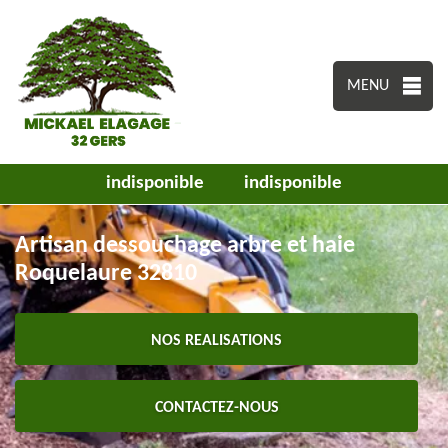
MENU
indisponible
indisponible
Artisan dessouchage arbre et haie
Roquelaure 32810
NOS REALISATIONS
CONTACTEZ-NOUS