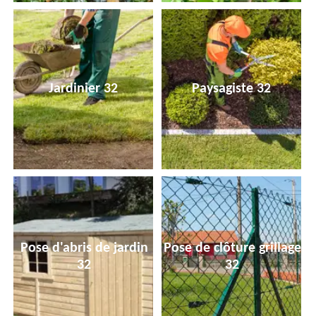
Jardinier 32
Paysagiste 32
Pose d'abris de jardin
Pose de clôture grillage
32
32