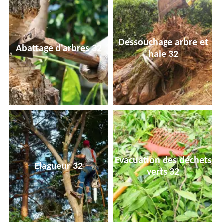
Dessouchage arbre et
Abattage d'arbres 32
haie 32
Evacuation des déchets
Elagueur 32
verts 32