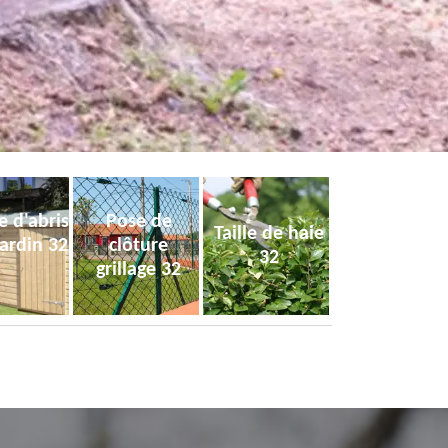
e d'abris
Pose de
Taille de haie
jardin 32
clôture
32
grillage 32