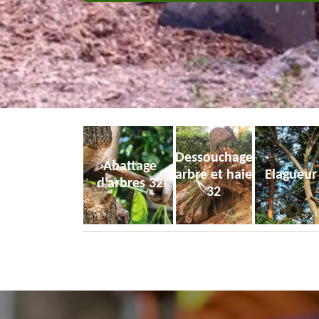
Dessouchage
Abattage
arbre et haie
Elagueur
d'arbres 32
32