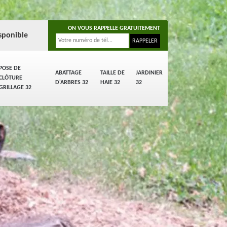
ON VOUS RAPPELLE GRATUITEMENT
sponible
POSE DE
ABATTAGE
TAILLE DE
JARDINIER
CLÔTURE
D'ARBRES 32
HAIE 32
32
GRILLAGE 32