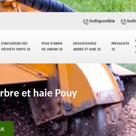
indisponible
indi
EVACUATION DES
POSE D'ABRIS
DESSOUCHAGE
PAYSAGISTE
DÉCHETS VERTS 32
DE JARDIN 32
ARBRE ET HAIE 32
32
rbre et haie Pouy
US