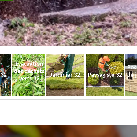
Evacuation
Pos
des déchets
 32
Jardinier 32
Paysagiste 32
de 
verts 32