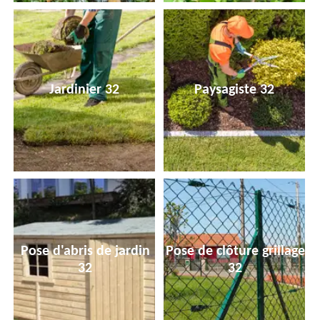
Jardinier 32
Paysagiste 32
Pose d'abris de jardin
Pose de clôture grillage
32
32