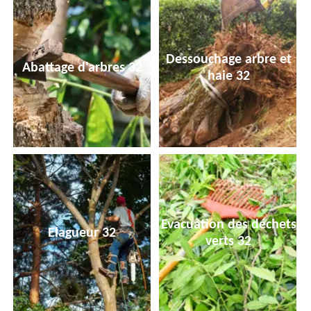
Dessouchage arbre et
Abattage d'arbres 32
haie 32
Evacuation des déchets
Elagueur 32
verts 32