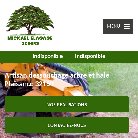
MENU
indisponible
indisponible
Artisan dessouchage arbre et haie
Plaisance 32160
NOS REALISATIONS
CONTACTEZ-NOUS