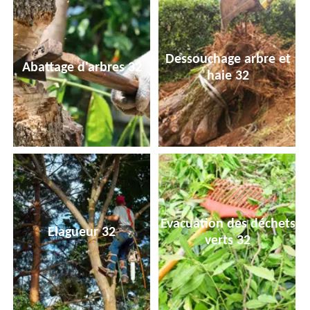
Dessouchage arbre et
Abattage d'arbres 32
haie 32
Evacuation des déchets
Elagueur 32
verts 32