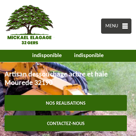
MENU
indisponible
indisponible
Artisan dessouchage arbre et haie
Mourede 32190
NOS REALISATIONS
CONTACTEZ-NOUS