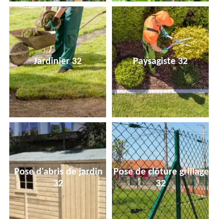
Jardinier 32
Paysagiste 32
Pose d'abris de jardin
Pose de clôture grillage
32
32