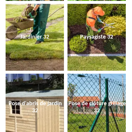
Jardinier 32
Paysagiste 32
Pose d'abris de jardin
Pose de clôture grillage
32
32