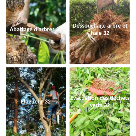
Dessouchage arbre et
Abattage d'arbres 32
haie 32
Evacuation des déchets
Elagueur 32
verts 32