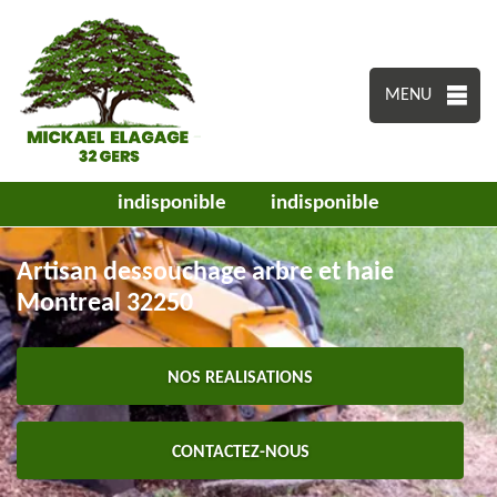
MENU
indisponible
indisponible
Artisan dessouchage arbre et haie
Montreal 32250
NOS REALISATIONS
CONTACTEZ-NOUS