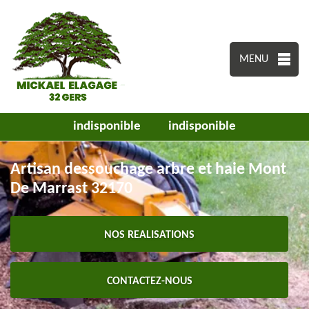
MENU
indisponible
indisponible
Artisan dessouchage arbre et haie Mont
De Marrast 32170
NOS REALISATIONS
CONTACTEZ-NOUS