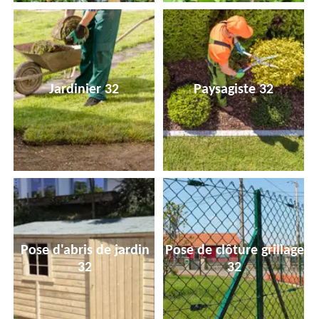
Jardinier 32
Paysagiste 32
Pose d'abris de jardin
Pose de clôture grillage
32
32