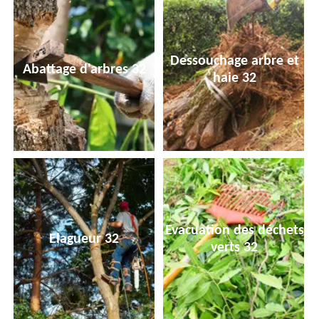
Dessouchage arbre et
Abattage d'arbres 32
haie 32
Evacuation des déchets
Elagueur 32
verts 32